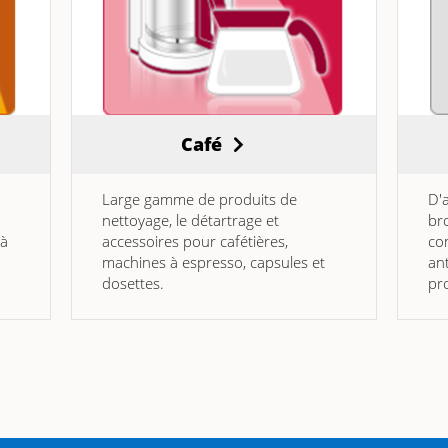
Café
Large gamme de produits de
D'
nettoyage, le détartrage et
bro
 à
accessoires pour cafétières,
co
machines à espresso, capsules et
ant
dosettes.
pro